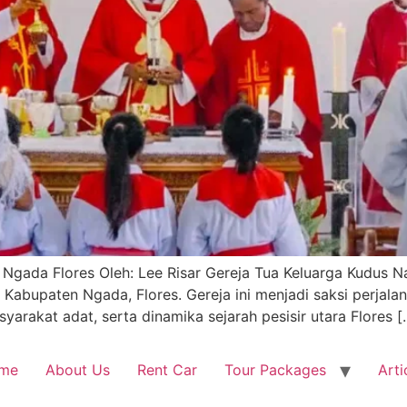
 Ngada Flores Oleh: Lee Risar Gereja Tua Keluarga Kudus N
 Kabupaten Ngada, Flores. Gereja ini menjadi saksi perjal
arakat adat, serta dinamika sejarah pesisir utara Flores [
me
About Us
Rent Car
Tour Packages
Arti