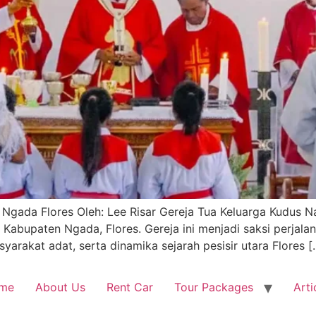
 Ngada Flores Oleh: Lee Risar Gereja Tua Keluarga Kudus N
 Kabupaten Ngada, Flores. Gereja ini menjadi saksi perjal
arakat adat, serta dinamika sejarah pesisir utara Flores [
me
About Us
Rent Car
Tour Packages
Arti